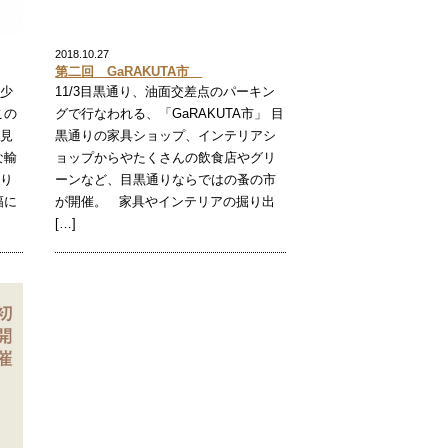
2018.10.27
第二回 GaRAKUTA市
や少
11/3目黒通り、油面交差点のパーキン
この
グで行なわれる、「GaRAKUTA市」 目
て見
黒通りの家具ショップ、インテリアシ
な輸
ョップからやたくさんの飲食店やグリ
おり
ーンなど、目黒通りならではの蚤の市
幅に
が開催。 家具やインテリアの掘り出
[…]