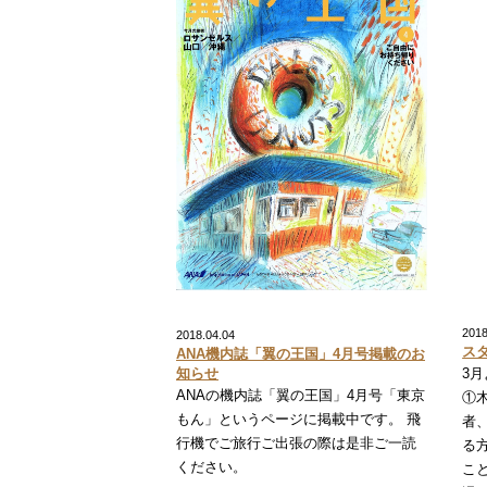
2018
2018.04.04
ス
ANA機内誌「翼の王国」4月号掲載のお
知らせ
3
ANAの機内誌「翼の王国」4月号「東京
①
もん」というページに掲載中です。 飛
者
行機でご旅行ご出張の際は是非ご一読
る
ください。
こ