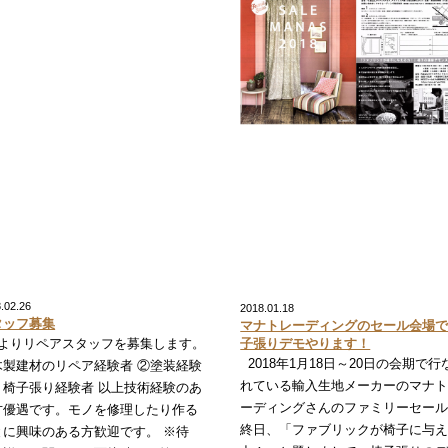
.02.26
2018.01.18
タッフ募集
マナトレーディングのセール会場
月よりリペアスタッフを募集します。
子張りデモやります！
2018年1月18日～20日の会期で行
木製建材のリペア経験者 ②塗装経験
れている輸入生地メーカーのマナ
、椅子張り経験者 以上技術経験のあ
ーディングさんのファミリーセー
方優遇です。モノを修理したり作る
終日、「ファブリックが椅子に与
とに興味のある方歓迎です。 ※待