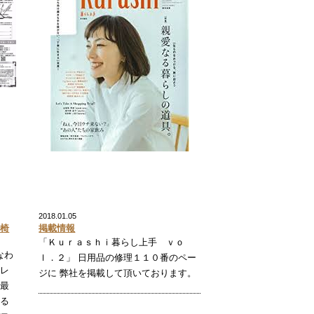
2018.01.05
で椅
掲載情報
「Ｋｕｒａｓｈｉ暮らし上手 ｖｏ
なわ
ｌ．２」 日用品の修理１１０番のペー
トレ
ジに 弊社を掲載して頂いております。
ル最
える