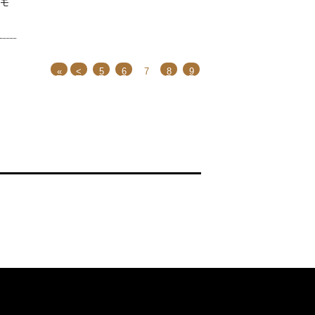
デモ
«
<
5
6
7
8
9