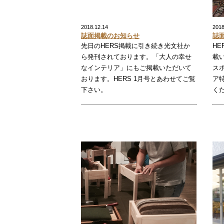
2018.12.14
2018
誌面掲載のお知らせ
誌
先日のHERS掲載に引き続き光文社か
HE
ら発刊されております。「大人の幸せ
載
なインテリア」にもご掲載いただいて
ス
おります。HERS 1月号とあわせてご覧
ア
下さい。
く