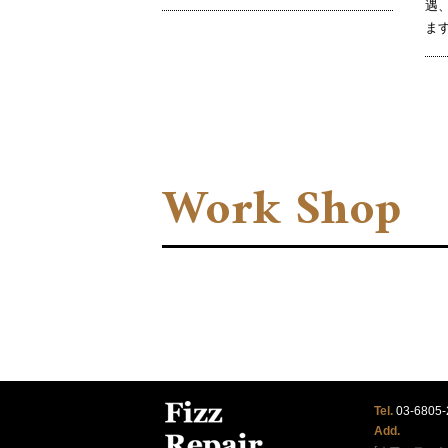
遇
ます
Work Shop
Tel.
03-6805-
Add.