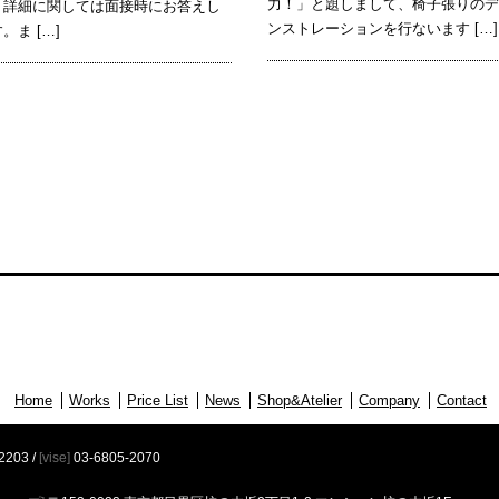
力！」と題しまして、椅子張りの
、詳細に関しては面接時にお答えし
ンストレーションを行ないます […]
。ま […]
Home
Works
Price List
News
Shop&Atelier
Company
Contact
2203
/
[vise]
03-6805-2070