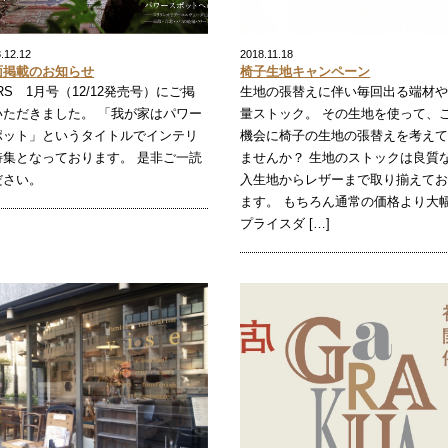
.12.12
2018.11.18
面掲載のお知らせ
椅子生地キャンペーン
RS 1月号（12/12発売号）にご掲
生地の張替えに伴い毎回出る端材
いただきました。 「我が家はパワー
量ストック。 その生地を使って、
ポット」というタイトルでインテリ
機会に椅子の生地の張替えを考え
特集となっております。 是非ご一読
ませんか？ 生地のストックは良質
ださい。
入生地からレザーまで取り揃えて
ます。 もちろん通常の価格より大
プライスダ […]