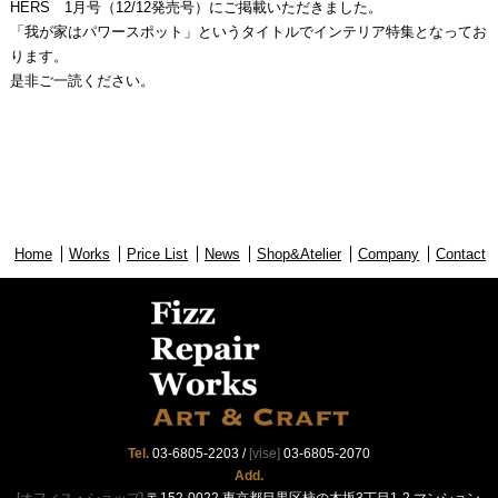
HERS 1月号（12/12発売号）にご掲載いただきました。
「我が家はパワースポット」というタイトルでインテリア特集となってお
ります。
是非ご一読ください。
Home
Works
Price List
News
Shop&Atelier
Company
Contact
Tel.
03-6805-2203
/
[vise]
03-6805-2070
Add.
[オフィス・ショップ]
〒152-0022 東京都目黒区柿の木坂3丁目1-2 マンション