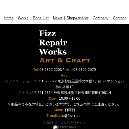
Home
Works
Price List
News
Shop&Atelier
Company
Contact
Tel.
03-6805-2203
/
[vise]
03-6805-2070
Add.
[オフィス・ショップ]
〒152-0022 東京都目黒区柿の木坂3丁目1-2 マンション
柿の木坂1F
[アトリエ]
〒221-0864 神奈川県横浜市神奈川区菅田町981-4
Open.
10:00～18:00
※納品等で不在の場合がございますので、ご来店の際はご連絡ください。
Close.
日曜日
E-mail.
info@fizz-r.com
© 2026 フィズリペアワークス