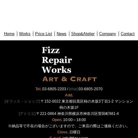
Home
Works
Price List
News
Shop&Atelier
Company
Contact
Tel.
03-6805-2203
/
[vise]
03-6805-2070
Add.
[オフィス・ショップ]
〒152-0022 東京都目黒区柿の木坂3丁目1-2 マンション
柿の木坂1F
[アトリエ]
〒221-0864 神奈川県横浜市神奈川区菅田町981-4
Open.
10:00～18:00
※納品等で不在の場合がございますので、ご来店の際はご連絡ください。
Close.
日曜日