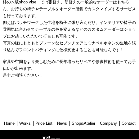
柿の木坂shop vise では張替え、塗替えの一般的なオーダーはもちろ
ん、お持ちの椅子やテーブルをオーダー感覚でカスタマイズするサービス
も行っております。
例えばパッチワークした生地を椅子に張り込んだり、インテリアや椅子の
雰囲気に合わせてテーブルの色を変えるなどのカスタムオーダーはショッ
プにお越しいただいて打合せも可能です。
写真の様にもともとプレーンなセブンチェアにミナペルホネンの生地を張
り込んでフロントパディングに仕様変更することも可能なんです！
家具や空間をより楽しむために長年培ったリペアや修復技術を使ってお手
伝いが出来ます。
是非ご相談ください！
Home
Works
Price List
News
Shop&Atelier
Company
Contact