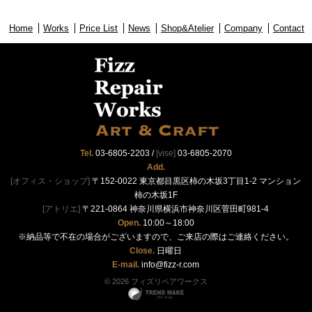
Home
Works
Price List
News
Shop&Atelier
Company
Contact
Tel.
03-6805-2203
/
[vise]
03-6805-2070
Add.
[オフィス・ショップ]
〒152-0022 東京都目黒区柿の木坂3丁目1-2 マンション
柿の木坂1F
[アトリエ]
〒221-0864 神奈川県横浜市神奈川区菅田町981-4
Open.
10:00～18:00
※納品等で不在の場合がございますので、ご来店の際はご連絡ください。
Close.
日曜日
E-mail.
info@fizz-r.com
© 2026 フィズリペアワークス