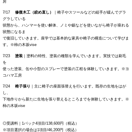
房
7/17
修復木工（絞め直し）
｜椅子やスツールなどの組手が緩んでグラ
グラしている
状態から、ハンマーを使い解体、ノミや鋸などを使いながら椅子が座れる
状態になるま
で復旧していきます。座学では基本的な家具や椅子の構造について学びま
す。※柿の木坂vise
7/23
塗装
｜塗料の特性、塗装の種類を学んでいきます。実技では刷毛
を
使った塗装、缶や小型のスプレーで塗装の工程を体験していきます。※ヨ
コハマ工房
7/24
椅子張り
｜主に椅子の座面張替えを行います。既存の生地をはが
し、
下地作りから新たに生地を張り替えるところまでを体験していきます。※
柿の木坂vise
◎受講料｜1パック4項目/138,600円（税込）
※項目選択の場合は1項目/46,200円（税込）