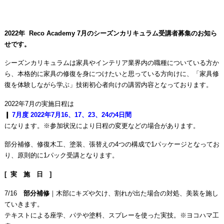
2022年 Reco Academy 7月のシーズンカリキュラム受講者募集のお知ら
せです。
シーズンカリキュラムは家具やインテリア業界内の職種についている方か
ら、本格的に家具の修復を身につけたいと思っている方向けに、「家具修
復を体験しながら学ぶ」技術初心者向けの講習内容となっております。
2022年7月の実施日程は
❙
7
月度 2022年7月16、17、23、24の4日間
になります。※参加状況により日程の変更などの場合があります。
部分補修、修復木工、塗装、張替えの4つの構成で1パッケージとなってお
り、原則的に1パック受講となります。
[
実 施 日
]
7/16
部分補修
｜木部にキズや欠け、割れが出た場合の対処、美装を施し
ていきます。
テキストによる座学、パテや塗料、スプレーを使った実技。※ヨコハマ工