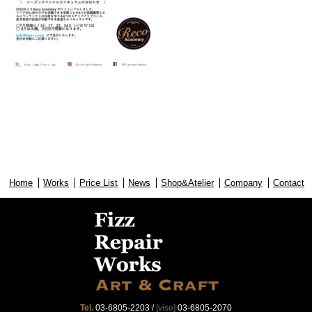
Home
Works
Price List
News
Shop&Atelier
Company
Contact
Tel.
03-6805-2203
/
[vise]
03-6805-2070