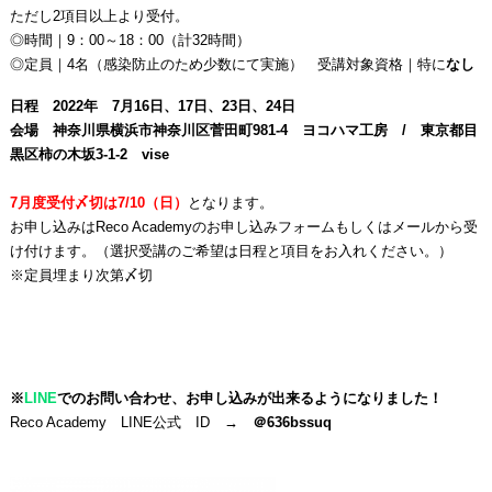
ただし2項目以上より受付。
◎時間｜9：00～18：00（計32時間）
◎定員｜4名（感染防止のため少数にて実施） 受講対象資格｜特に
なし
日程
2022
年 7
月16日
、17日、23日、24
日
会場 神奈川県横浜市神奈川区菅田町981-4 ヨコハマ工房 / 東京都目
黒区柿の木坂3-1-2 vise
7月度受付〆切は7/10（日）
となります。
お申し込みはReco Academyのお申し込みフォームもしくはメールから受
け付けます。（選択受講のご希望は日程と項目をお入れください。）
※定員埋まり次第〆切
※
LINE
でのお問い合わせ、お申し込みが出来るようになりました！
Reco Academy LINE公式 ID
→ ＠636bssuq