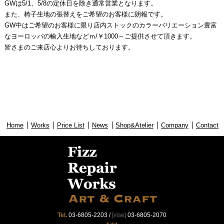
GWは5/1、5/8の定休日を除き通常営業となります。
また、椅子生地の張替えをご希望のお客様に朗報です。
GW中はご希望のお客様に限り店内ストックのカラーバリエーション豊富
なヨーロッパの輸入生地などｍ/￥1000～ご提供させて頂きます。
皆さまのご来店心よりお待ちしております。
Home
Works
Price List
News
Shop&Atelier
Company
Contact
Tel.
03-6805-2203
/
[vise]
03-6805-2070