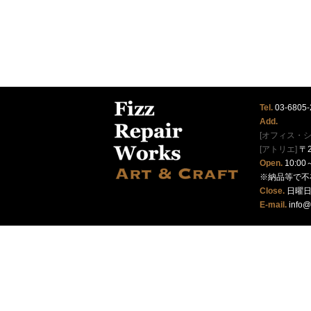
Tel.
03-6805-
Add.
[オフィス・シ
[アトリエ]
〒2
Open.
10:00
※納品等で不
Close.
日曜
E-mail.
info@