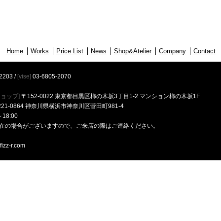
Home
Works
Price List
News
Shop&Atelier
Company
Contact
2203
/
[vise]
03-6805-2070
ョップ]
〒152-0022 東京都目黒区柿の木坂3丁目1-2 マンション柿の木坂1F
21-0864 神奈川県横浜市神奈川区菅田町981-4
～18:00
在の場合がございますので、ご来店の際はご連絡ください。
日
fizz-r.com