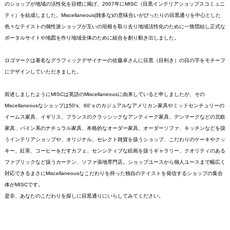
のショップが地域の活性化を目標に掲げ、2007年にMISC（目黒インテリアショップスコミュニ
ティ）を結成しました。Miscellaneous(雑多な)の意味合いがぴったりの目黒通りを中心とした
色々なテイストの個性派ショップが互いの垣根を取り去り地域活性化のために一致団結し正式な
ポータルサイトや地図を作り地域全体のために組合を創り動き出しました。
ロゴマークは著名なグラフィックデザイナーの佐藤卓さんに目黒（目利き）の目の字をモチーフ
にデザインしていただきました。
前述しましたようにMISCは英語のMiscellaneousに由来していると申しましたが、その
Miscellaneousなショップは50‘s、60’ｓのカジュアルなアメリカン家具やミッドセンチュリーの
イームス家具、イギリス、フランスのクラッシックなアンティーク家具、デンマークなどの北欧
家具、パイン系のナチュラル家具、本格的なオーダー家具、オーダーソファ、キッチンなどを扱
うインテリアショップや、オリジナル、セレクト雑貨を扱うショップ、こだわりのケーキやクッ
キー、紅茶、コーヒーをだすカフェ、センシティブな絵画を扱うギャラリー、クオリティのある
ファブリックなど扱うカーテン、ソファ張地専門店。ショップユースから個人ユースまで幅広く
対応できるまさにMiscellaneousなこだわりを持った独自のテイストを発信するショップの集合
体がMISCです。
是非、あなたのこだわりを探しに目黒通りにいらしてみてください。