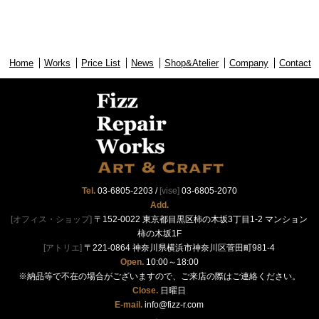
Home
Works
Price List
News
Shop&Atelier
Company
Contact
Tel.
03-6805-2203
/
[vise]
03-6805-2070
Add.
[オフィス・ショップ]
〒152-0022 東京都目黒区柿の木坂3丁目1-2 マンション
柿の木坂1F
[アトリエ]
〒221-0864 神奈川県横浜市神奈川区菅田町981-4
Open.
10:00～18:00
※納品等で不在の場合がございますので、ご来店の際はご連絡ください。
Close.
日曜日
E-mail.
info@fizz-r.com