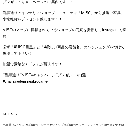
プレゼントキャンペーンのご案内です！！
目黒通りのインテリアショップコミュニティ「MISC」から抽選で家具、
小物雑貨をプレゼント致します！！！
MISCのマップに掲載されているショップの写真を撮影してInstagramで投
稿！
必ず「
#MISC目黒
」と「
#欲しい商品の店舗名
」のハッシュタグをつけて
投稿して下さい！
抽選で素敵なアイテムが貰えます！
#目黒通り
#MISC
#キャンペーン
#プレゼント
#抽選
#chambredenimesbrocante
ＭＩＳＣ
目黒通りを中心に60店舗のインテリアショップ30店舗のカフェ、レストランの個性的な目利き