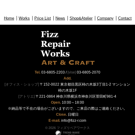
Home
Works
Price List
News
Shop&Atelier
Company
Contact
Tel.
03-6805-2203
/
[vise]
03-6805-2070
Add.
[オフィス・ショップ]
〒152-0022 東京都目黒区柿の木坂3丁目1-2 マンション
柿の木坂1F
[アトリエ]
〒221-0864 神奈川県横浜市神奈川区菅田町981-4
Open.
10:00～18:00
※納品等で不在の場合がございますので、ご来店の際はご連絡ください。
Close.
日曜日
E-mail.
info@fizz-r.com
© 2026 フィズリペアワークス